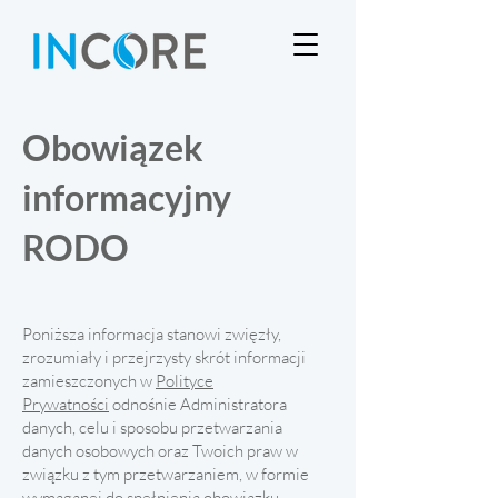
Obowiązek
informacyjny
RODO
Poniższa informacja stanowi zwięzły,
zrozumiały i przejrzysty skrót informacji
zamieszczonych w
Polityce
Prywatności
odnośnie Administratora
danych, celu i sposobu przetwarzania
danych osobowych oraz Twoich praw w
związku z tym przetwarzaniem, w formie
wymaganej do spełnienia obowiązku